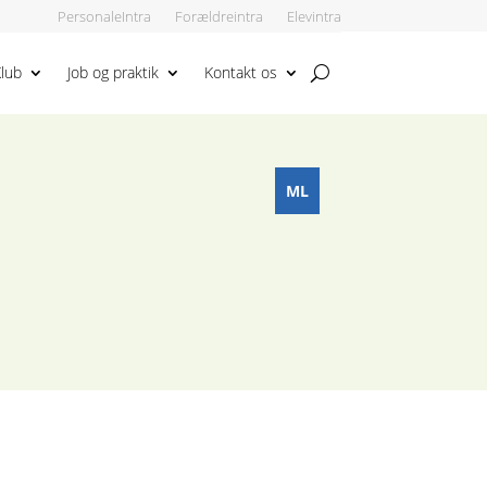
PersonaleIntra
Forældreintra
Elevintra
lub
Job og praktik
Kontakt os
ML