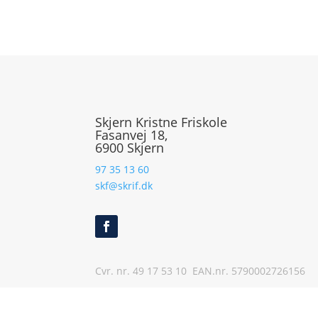
Skjern Kristne Friskole
Fasanvej 18,
6900 Skjern
97 35 13 60
skf@skrif.dk
Cvr. nr. 49 17 53 10 EAN.nr.
5790002726156