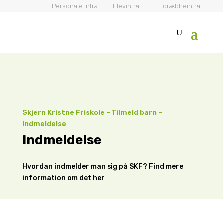
Personale intra
Elevintra
Forældreintra
Skjern Kristne Friskole
–
Tilmeld barn
–
Indmeldelse
Indmeldelse
Hvordan indmelder man sig på SKF? Find mere
information om det her