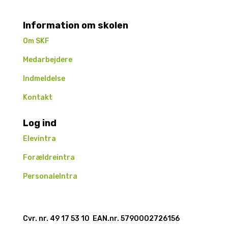
Information om skolen
Om SKF
Medarbejdere
Indmeldelse
Kontakt
Log ind
Elevintra
Forældreintra
PersonaleIntra
Cvr. nr. 49 17 53 10 EAN.nr.
5790002726156