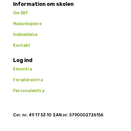
Information om skolen
Om SKF
Medarbejdere
Indmeldelse
Kontakt
Log ind
Elevintra
Forældreintra
PersonaleIntra
Cvr. nr. 49 17 53 10 EAN.nr.
5790002726156