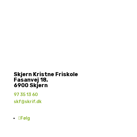
Skjern Kristne Friskole
Fasanvej 18,
6900 Skjern
97 35 13 60
skf@skrif.dk
Følg