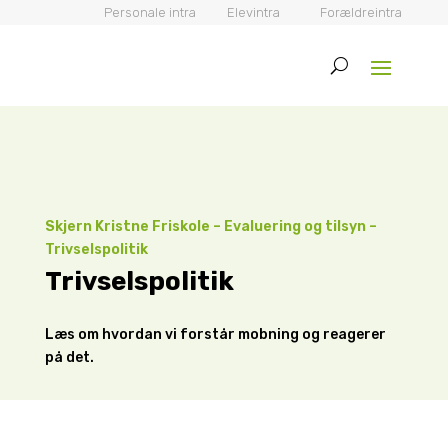
Personale intra
Elevintra
Forældreintra
Skjern Kristne Friskole
–
Evaluering og tilsyn
–
Trivselspolitik
Trivselspolitik
Læs om hvordan vi forstår mobning og reagerer
på det.