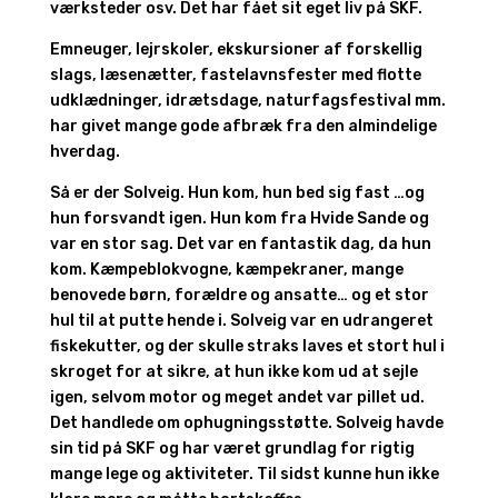
værksteder osv. Det har fået sit eget liv på SKF.
Emneuger, lejrskoler, ekskursioner af forskellig
slags, læsenætter, fastelavnsfester med flotte
udklædninger, idrætsdage, naturfagsfestival mm.
har givet mange gode afbræk fra den almindelige
hverdag.
Så er der Solveig. Hun kom, hun bed sig fast …og
hun forsvandt igen. Hun kom fra Hvide Sande og
var en stor sag. Det var en fantastik dag, da hun
kom. Kæmpeblokvogne, kæmpekraner, mange
benovede børn, forældre og ansatte… og et stor
hul til at putte hende i. Solveig var en udrangeret
fiskekutter, og der skulle straks laves et stort hul i
skroget for at sikre, at hun ikke kom ud at sejle
igen, selvom motor og meget andet var pillet ud.
Det handlede om ophugningsstøtte. Solveig havde
sin tid på SKF og har været grundlag for rigtig
mange lege og aktiviteter. Til sidst kunne hun ikke