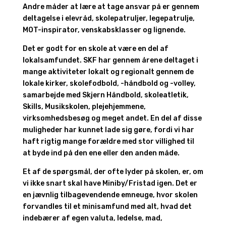
Andre måder at lære at tage ansvar på er gennem
deltagelse i elevråd, skolepatruljer, legepatrulje,
MOT-inspirator, venskabsklasser og lignende.
Det er godt for en skole at være en del af
lokalsamfundet. SKF har gennem årene deltaget i
mange aktiviteter lokalt og regionalt gennem de
lokale kirker, skolefodbold, -håndbold og -volley,
samarbejde med Skjern Håndbold, skoleatletik,
Skills, Musikskolen, plejehjemmene,
virksomhedsbesøg og meget andet. En del af disse
muligheder har kunnet lade sig gøre, fordi vi har
haft rigtig mange forældre med stor villighed til
at byde ind på den ene eller den anden måde.
Et af de spørgsmål, der ofte lyder på skolen, er, om
vi ikke snart skal have Miniby/Fristad igen. Det er
en jævnlig tilbagevendende emneuge, hvor skolen
forvandles til et minisamfund med alt, hvad det
indebærer af egen valuta, ledelse, mad,