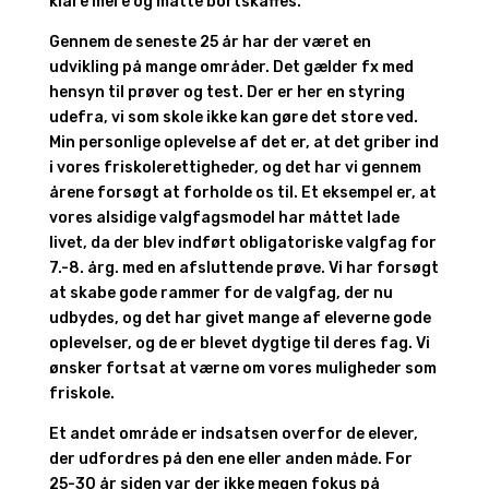
klare mere og måtte bortskaffes.
Gennem de seneste 25 år har der været en
udvikling på mange områder. Det gælder fx med
hensyn til prøver og test. Der er her en styring
udefra, vi som skole ikke kan gøre det store ved.
Min personlige oplevelse af det er, at det griber ind
i vores friskolerettigheder, og det har vi gennem
årene forsøgt at forholde os til. Et eksempel er, at
vores alsidige valgfagsmodel har måttet lade
livet, da der blev indført obligatoriske valgfag for
7.-8. årg. med en afsluttende prøve. Vi har forsøgt
at skabe gode rammer for de valgfag, der nu
udbydes, og det har givet mange af eleverne gode
oplevelser, og de er blevet dygtige til deres fag. Vi
ønsker fortsat at værne om vores muligheder som
friskole.
Et andet område er indsatsen overfor de elever,
der udfordres på den ene eller anden måde. For
25-30 år siden var der ikke megen fokus på