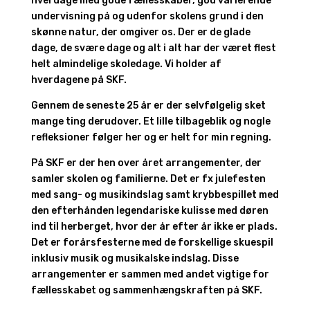
hverdage med gode fællesskaber, god varierende
undervisning på og udenfor skolens grund i den
skønne natur, der omgiver os. Der er de glade
dage, de svære dage og alt i alt har der været flest
helt almindelige skoledage. Vi holder af
hverdagene på SKF.
Gennem de seneste 25 år er der selvfølgelig sket
mange ting derudover. Et lille tilbageblik og nogle
refleksioner følger her og er helt for min regning.
På SKF er der hen over året arrangementer, der
samler skolen og familierne. Det er fx julefesten
med sang- og musikindslag samt krybbespillet med
den efterhånden legendariske kulisse med døren
ind til herberget, hvor der år efter år ikke er plads.
Det er forårsfesterne med de forskellige skuespil
inklusiv musik og musikalske indslag. Disse
arrangementer er sammen med andet vigtige for
fællesskabet og sammenhængskraften på SKF.