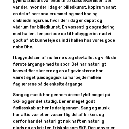
gymnastiksal svarende til to klasseværelser. Det
var der, hvor der i dag er billedkunst, kopirum samt
en del af personalerummet og med bad og
omklædningsrum, hvor der i dag er depot og
vådrum for billedkunst. En væsentlig opgradering
med hallen. I en periode op til halbyggeriet nød vi
godt af at kunne leje os ind i hallen hos vores gode
nabo Dhe.
I begyndelsen af nullerne steg elevtallet og vi fik de
første årgange med to spor. Det har naturligt
krævet flere lærere og en af gevinsterne har
været øget pædagogisk samarbejde mellem
faglærerne på de enkelte årgange.
Sang og musik har gennem årene fyldt meget på
SKF og gør det stadig. Der er meget godt
fællesskab at hente derigennem. Sang og musik
har altid været en væsentlig del af kirken, og
derfor har det naturligt nok haft en naturlig
plads på en kristen friskole som SKF. Derudover er