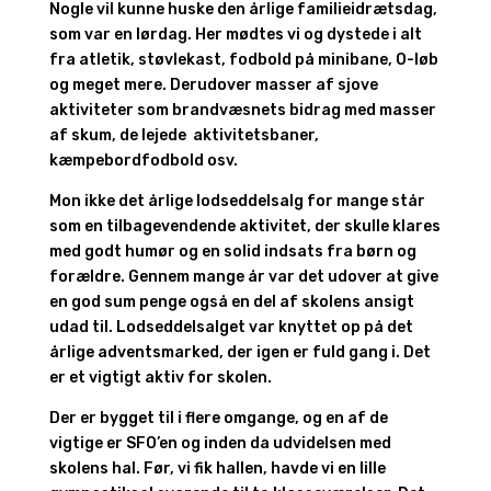
Nogle vil kunne huske den årlige familieidrætsdag,
som var en lørdag. Her mødtes vi og dystede i alt
fra atletik, støvlekast, fodbold på minibane, O-løb
og meget mere. Derudover masser af sjove
aktiviteter som brandvæsnets bidrag med masser
af skum, de lejede aktivitetsbaner,
kæmpebordfodbold osv.
Mon ikke det årlige lodseddelsalg for mange står
som en tilbagevendende aktivitet, der skulle klares
med godt humør og en solid indsats fra børn og
forældre. Gennem mange år var det udover at give
en god sum penge også en del af skolens ansigt
udad til. Lodseddelsalget var knyttet op på det
årlige adventsmarked, der igen er fuld gang i. Det
er et vigtigt aktiv for skolen.
Der er bygget til i flere omgange, og en af de
vigtige er SFO’en og inden da udvidelsen med
skolens hal. Før, vi fik hallen, havde vi en lille