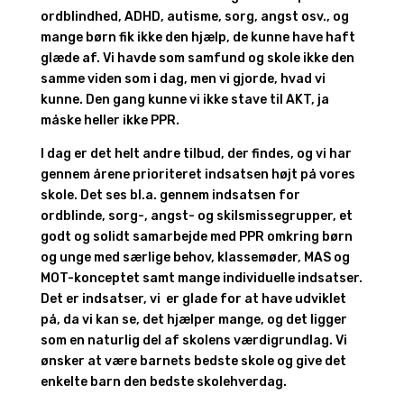
ordblindhed, ADHD, autisme, sorg, angst osv., og
mange børn fik ikke den hjælp, de kunne have haft
glæde af. Vi havde som samfund og skole ikke den
samme viden som i dag, men vi gjorde, hvad vi
kunne. Den gang kunne vi ikke stave til AKT, ja
måske heller ikke PPR.
I dag er det helt andre tilbud, der findes, og vi har
gennem årene prioriteret indsatsen højt på vores
skole. Det ses bl.a. gennem indsatsen for
ordblinde, sorg-, angst- og skilsmissegrupper, et
godt og solidt samarbejde med PPR omkring børn
og unge med særlige behov, klassemøder, MAS og
MOT-konceptet samt mange individuelle indsatser.
Det er indsatser, vi er glade for at have udviklet
på, da vi kan se, det hjælper mange, og det ligger
som en naturlig del af skolens værdigrundlag. Vi
ønsker at være barnets bedste skole og give det
enkelte barn den bedste skolehverdag.