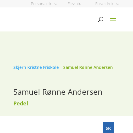
Personale intra
Elevintra
Forældreintra
Skjern Kristne Friskole
–
Samuel Rønne Andersen
Samuel Rønne Andersen
Pedel
SR